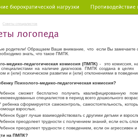
ие бюрократической нагрузки
Противодействие
Советы специалистов
еты логопеда
е родители! Обращаем Ваше внимание, что если Вы замечаете о
еобходимо знать, что такое ПМПК.
го-медико-педагогическая комиссия (ПМПК)
- это комиссия, н
 специалистами на наличие диагнозов. ПМПК создана в целях
ом и (или) психическом развитии и (или) отклонениями в поведени
ебенку Психолого-медико-педагогическая комиссия?
Ребенок сможет бесплатно получить квалифицированную помо
рекомендованных специалистов в период всего дошкольного возрас
У ребенка сформируется самоконтроль, самостоятельность, которы
помощи взрослых.
Ребенок будет лучше взаимодействовать с другими детьми и взросл
Ребенок преодолеет трудности с получением знаний, если есть сло
Ребенок преодолеет трудности с поведением, если он агрессивен и
дти на ПМПК?