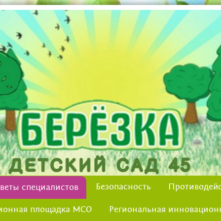
Безопасность
Противодейс
веты специалистов
ионная площадка МСО
Региональная инновацион