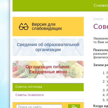
Снижен
Главная
→
Версия для
Сов
слабовидящих
Уважаемы
то Вам н
Сведения об образовательной
организации
Психоло
разными
физическ
Зачем р
Организация питания.
Ежедневные меню
Советы логопеда
Советы психолога
Когда и