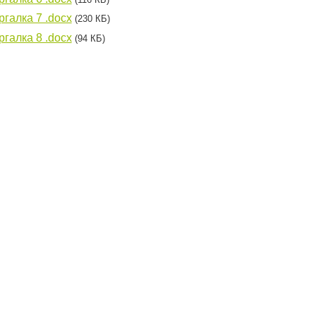
галка 7 .docx
(230 КБ)
галка 8 .docx
(94 КБ)