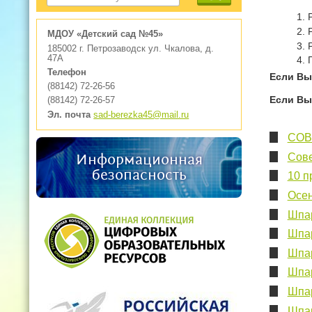
МДОУ «Детский сад №45»
185002 г. Петрозаводск ул. Чкалова, д.
47А
Телефон
Если Вы
(88142) 72-26-56
Если Вы
(88142) 72-26-57
Эл. почта
sad-berezka45@mail.ru
СОВ
Сове
Информационная
безопасность
10 п
Осен
Шпар
Шпар
Шпар
Шпар
Шпар
Шпар