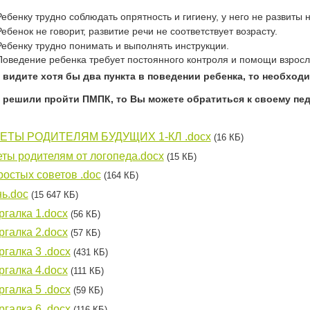
Ребенку трудно соблюдать опрятность и гигиену, у него не развиты
Ребенок не говорит, развитие речи не соответствует возрасту.
Ребенку трудно понимать и выполнять инструкции.
Поведение ребенка требует постоянного контроля и помощи взросл
 видите хотя бы два пункта в поведении ребенка, то необход
 решили пройти ПМПК, то Вы можете обратиться к своему пед
ЕТЫ РОДИТЕЛЯМ БУДУЩИХ 1-КЛ .docx
(16 КБ)
ты родителям от логопеда.docx
(15 КБ)
ростых советов .doc
(164 КБ)
ь.doc
(15 647 КБ)
галка 1.docx
(56 КБ)
галка 2.docx
(57 КБ)
галка 3 .docx
(431 КБ)
галка 4.docx
(111 КБ)
галка 5 .docx
(59 КБ)
галка 6 .docx
(116 КБ)