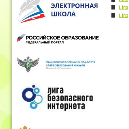
Шпар
Шпар