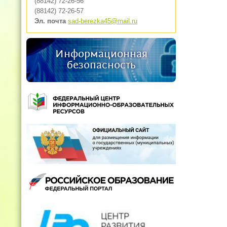
(88142) 72-26-56
(88142) 72-26-57
Эл. почта
sad-berezka45@mail.ru
Информационная
безопасность