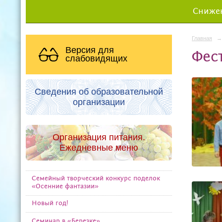
Снижен
Главная
→
Версия для
Фес
слабовидящих
Сведения об образовательной
организации
Организация питания.
Ежедневные меню
Семейный творческий конкурс поделок
«Осенние фантазии»
Новый год!
Семинар в «Березке»