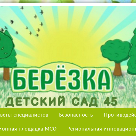
веты специалистов
Безопасность
Противодейс
ионная площадка МСО
Региональная инновацион