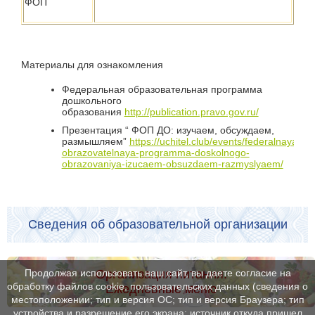
ФОП
Материалы для ознакомления
Федеральная образовательная программа
дошкольного
образования
http://publication.pravo.gov.ru/
Презентация “ ФОП ДО: изучаем, обсуждаем,
размышляем”
https://uchitel.club/events/federalnaya-
obrazovatelnaya-programma-doskolnogo-
obrazovaniya-izucaem-obsuzdaem-razmyslyaem/
Сведения об образовательной организации
Организация питания.
Продолжая использовать наш сайт, вы даете согласие на
обработку файлов cookie, пользовательских данных (сведения о
Ежедневные меню
местоположении; тип и версия ОС; тип и версия Браузера; тип
устройства и разрешение его экрана; источник откуда пришел