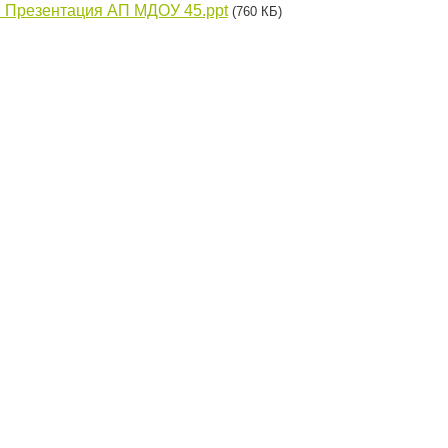
 Презентация АП МДОУ 45.ppt
(760 КБ)