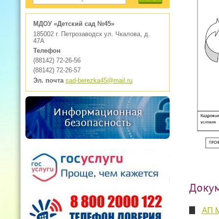
МДОУ «Детский сад №45»
185002 г. Петрозаводск ул. Чкалова, д.
47А
Телефон
(88142) 72-26-56
(88142) 72-26-57
Эл. почта
sad-berezka45@mail.ru
Информационная
безопасность
Доку
АП М