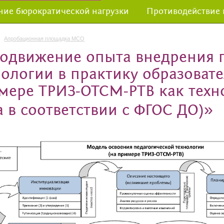
ие бюрократической нагрузки
Противодействие
Апробационная площадка МСО
одвижение опыта внедрения 
нологии в практику образоват
мере ТРИЗ-ОТСМ-РТВ как техн
а в соответствии с ФГОС ДО)»