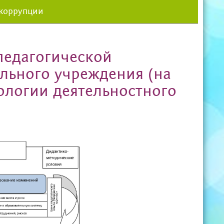
 коррупции
педагогической
ельного учреждения (на
ологии деятельностного