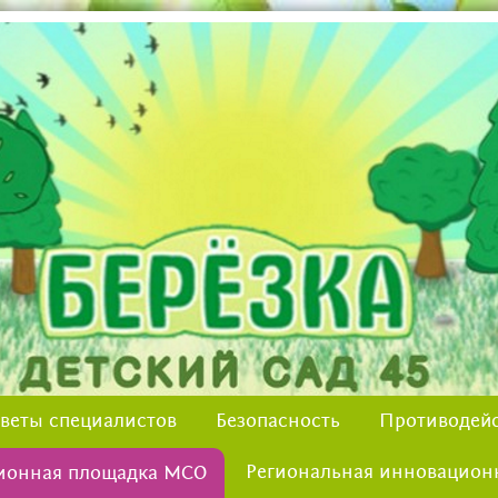
веты специалистов
Безопасность
Противодейс
Региональная инновацион
ионная площадка МСО