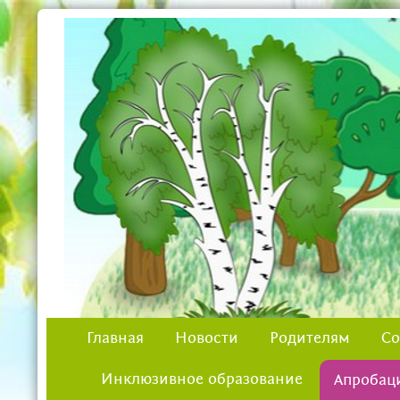
Главная
Новости
Родителям
Со
Инклюзивное образование
Апробац