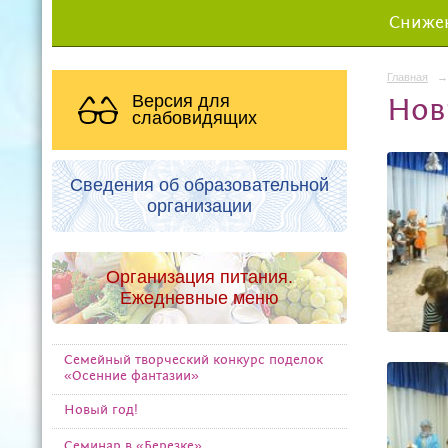
Снижен
Главная
→
Версия для
Нов
слабовидящих
Сведения об образовательной
организации
Организация питания.
Ежедневные меню
Семейный творческий конкурс поделок
«Осенние фантазии»
Новый год!
Семинар в «Березке»