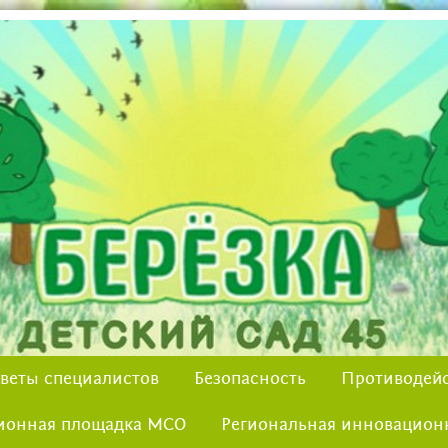
веты специалистов
Безопасность
Противодейс
ионная площадка МСО
Региональная инновацион