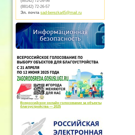
(88142) 72-26-56
(88142) 72-26-57
Эл. почта
sad-berezka45@mail.ru
Информационная
безопасность
Всероссийское онлайн-голосование за объекты
благоустройства — 2025