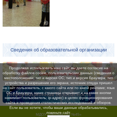
Сведения об образовательной организации
Продолжая использовать наш сайт, вы даете согласие на
Организация питания.
обработку файлов cookie, пользовательских данных (сведения о
Ежедневные меню
местоположении; тип и версия ОС; тип и версия Браузера; тип
устройства и разрешение его экрана; источник откуда пришел
на сайт пользователь; с какого сайта или по какой рекламе; язык
ОС и Браузера; какие страницы открывает и на какие кнопки
Информационная безопасность
нажимает пользователь; ip-адрес) в целях функционирования
сайта и проведения статистических исследований и обзоров.
Если вы не хотите, чтобы ваши данные обрабатывались,
покиньте сайт.
МДОУ «Детский сад №45»