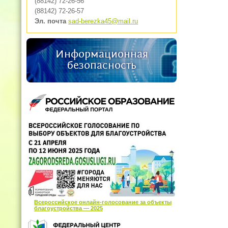
(88142) 72-26-56
(88142) 72-26-57
Эл. почта
sad-berezka45@mail.ru
Информационная
безопасность
Всероссийское онлайн-голосование за объекты
благоустройства — 2025