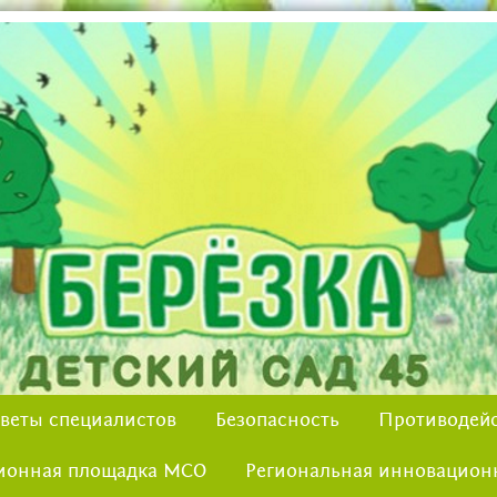
веты специалистов
Безопасность
Противодейс
ионная площадка МСО
Региональная инновацион