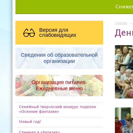
Снижен
Главная
→
Версия для
Ден
слабовидящих
Сведения об образовательной
организации
Организация питания.
Ежедневные меню
Семейный творческий конкурс поделок
«Осенние фантазии»
Новый год!
Семинар в «Березке»