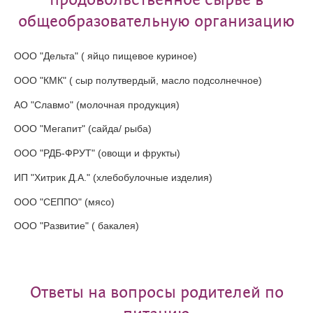
продовольственное сырье в
общеобразовательную организацию
ООО "Дельта" ( яйцо пищевое куриное)
ООО "КМК" ( сыр полутвердый, масло подсолнечное)
АО "Славмо" (молочная продукция)
ООО "Мегапит" (сайда/ рыба)
ООО "РДБ-ФРУТ" (овощи и фрукты)
ИП "Хитрик Д.А." (хлебобулочные изделия)
ООО "СЕППО" (мясо)
ООО "Развитие" ( бакалея)
Ответы на вопросы родителей по