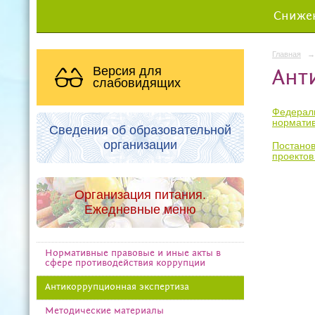
Снижен
Главная
→
Версия для
Ант
слабовидящих
Федераль
норматив
Сведения об образовательной
организации
Постанов
проектов
Организация питания.
Ежедневные меню
Нормативные правовые и иные акты в
сфере противодействия коррупции
Антикоррупционная экспертиза
Методические материалы