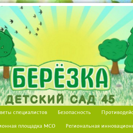
веты специалистов
Безопасность
Противодейс
ионная площадка МСО
Региональная инновацион