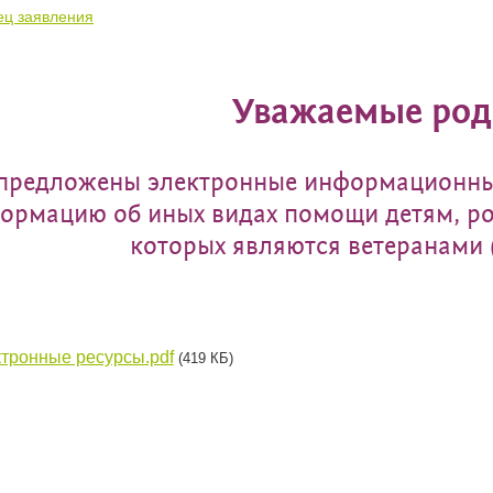
ец заявления
Уважаемые род
предложены электронные информационны
ормацию об иных видах помощи детям, ро
которых являются ветеранами 
тронные ресурсы.pdf
(419 КБ)