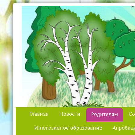
Главная
Новости
Со
Родителям
Инклюзивное образование
Апробац