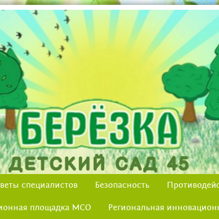
веты специалистов
Безопасность
Противодейс
ионная площадка МСО
Региональная инновацион