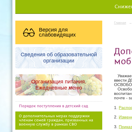
Снижен
Главная
→
Версия для
слабовидящих
Доп
Сведения об образовательной
моб
организации
Уважаем
ввести 
Организация питания.
ОСВОБОЖ
Ежедневные меню
Освобожд
воспитан
почте - 
Порядок поступления в детский сад
1.
Распор
О дополнительных мерах поддержки
2.
Измене
членам семей граждан, призванных на
военную службу в рамках СВО
3.
Приказ