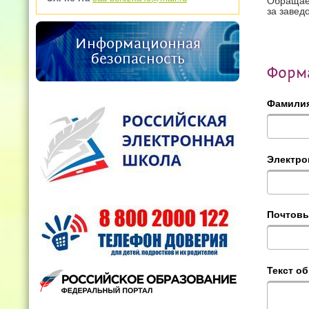
Обращаем
за завед
Информационная
безопасность
Форма
Фамилия
Электро
Почтовы
Текст о