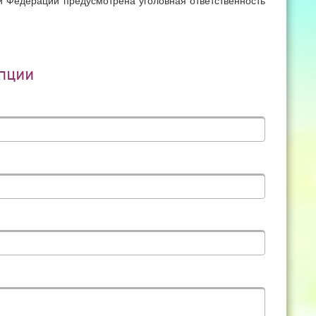
й Федерации предусмотрена уголовная ответственность
пции