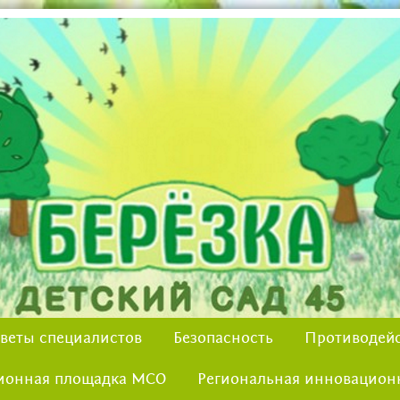
веты специалистов
Безопасность
Противодейс
ионная площадка МСО
Региональная инновацион