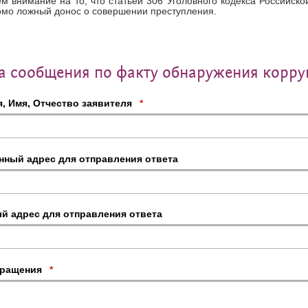
 внимание на то, что статьей 306 Уголовного кодекса Российско
омо ложный донос о совершении преступления.
 сообщения по факту обнаружения корру
, Имя, Отчество заявителя
*
нный адрес для отправления ответа
й адрес для отправления ответа
бращения
*