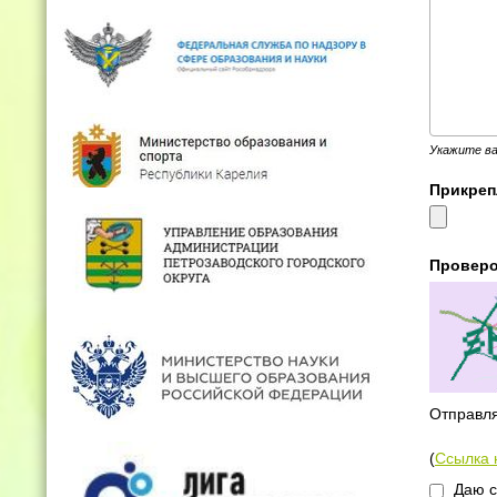
Укажите ва
Прикре
Провер
Отправля
(
Ссылка 
Даю с