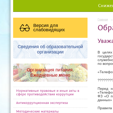
Снижен
Главная
→
Версия для
Обр
слабовидящих
Уважа
Сведения об образовательной
организации
В целях
государ
служебно
по вопро
Организация питания.
«Телефон
Ежедневные меню
???????
Перед н
Нормативные правовые и иные акты в
«Телефон
сфере противодействия коррупции
ФЗ «О п
данных» 
Антикоррупционная экспертиза
Правила
Методические материалы