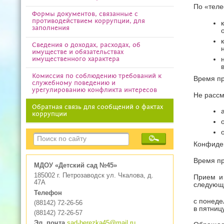
По «теле
Формы документов, связанные с
противодействием коррупции, для
заполнения
Сведения о доходах, расходах, об
имуществе и обязательствах
имущественного характера
Комиссия по соблюдению требований к
Время пр
служебному поведению и
урегулированию конфликта интересов
Не рассм
Обратная связь для сообщений о фактах
коррупции
Конфиден
Время п
МДОУ «Детский сад №45»
185002 г. Петрозаводск ул. Чкалова, д.
Прием и
47А
следующ
Телефон
с понеде
(88142) 72-26-56
в пятниц
(88142) 72-26-57
Эл. почта
sad-berezka45@mail.ru