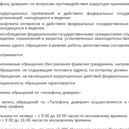
фону доверия» по вопросам противодействия коррупции принимае
коррупционных проявлений в действиях федеральных госуда
организаций, находящихся в ведении;
конфликта интересов в действиях федеральных государственных
находящихся в ведении;
несоблюдения федеральными государственными гражданскими слу
ведении, ограничений и запретов, установленных законодательств
иема одного обращения в режиме работы автоответчика составляе
атриваются:
анонимные обращения (без указания фамилии гражданина, направ
обращения, не содержащие почтового адреса, по которому должен 
обращения, не касающиеся коррупционных действий федеральных 
циальность обращения гарантируется.
риема обращений по «телефону доверия»:
 запись обращений по «Телефону доверия» осуществляется в 
ему графику:
льника по четверг – с 9.00 до 18.00 часов по московскому времени;
у с 9.00 до 16.45 часов по московскому времени.