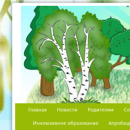
Главная
Новости
Родителям
Со
Инклюзивное образование
Апробац