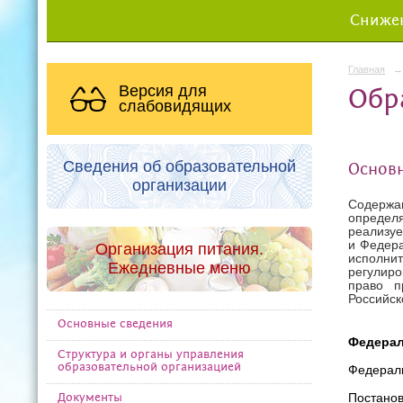
Снижен
Главная
→
Версия для
Обр
слабовидящих
Сведения об образовательной
Основ
организации
Содержан
определ
реализуе
и Федера
Организация питания.
исполни
Ежедневные меню
регулиро
право п
Российс
Основные сведения
Федерал
Структура и органы управления
образовательной организацией
Федераль
Постанов
Документы