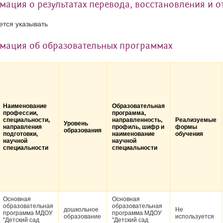
ация о результатах перевода, восстановления и 
ется указывать
мация об образовательных программах
Наименование
Образовательная
профессии,
программа,
специальности,
направленность,
Реализуемые
Уровень
направления
профиль, шифр и
формы
образования
подготовки,
наименование
обучения
научной
научной
специальности
специальности
Основная
Основная
образовательная
образовательная
дошкольное
Не
программа МДОУ
программа МДОУ
образование
используется
"Детский сад
"Детский сад