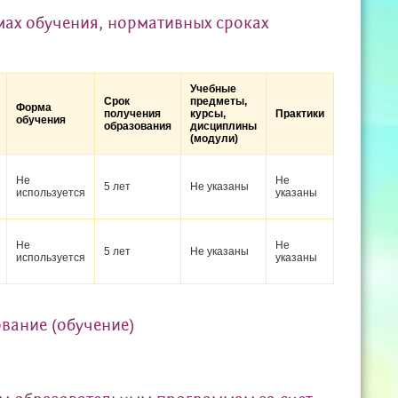
ах обучения, нормативных сроках
Учебные
Срок
предметы,
Форма
получения
курсы,
Практики
обучения
образования
дисциплины
(модули)
Не
Не
5 лет
Не указаны
используется
указаны
Не
Не
5 лет
Не указаны
используется
указаны
вание (обучение)