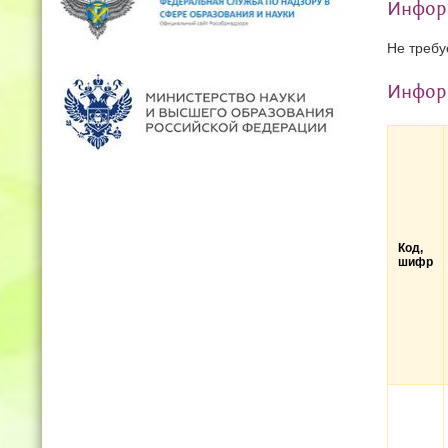
Информ
Не требу
Инфор
Код,
шифр