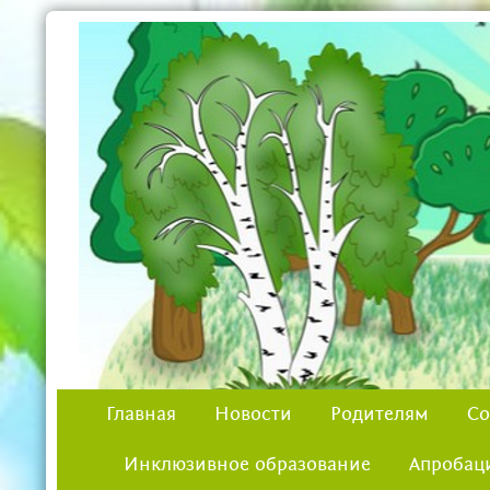
Главная
Новости
Родителям
Со
Инклюзивное образование
Апробац