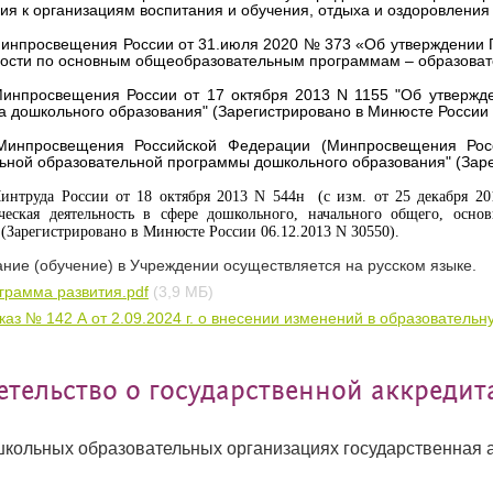
ия к организациям воспитания и обучения, отдыха и оздоровления 
инпросвещения России от 31.июля 2020 № 373 «Об утверждении 
ости по основным общеобразовательным программам – образова
инпросвещения России от 17 октября 2013 N 1155 "Об утвержде
а дошкольного образования" (Зарегистрировано в Минюсте России 
Минпросвещения Российской Федерации (Минпросвещения Ро
ной образовательной программы дошкольного образования" (Зарег
интруда России от 18 октября 2013 N 544н (с изм. от 25 декабря 20
ическая деятельность в сфере дошкольного, начального общего, основ
 (Зарегистрировано в Минюс
те России 06.12.2013 N 30550).
ние (обучение) в Учреждении осуществляется на русском языке.
грамма развития.pdf
(3,9 МБ)
каз № 142 А от 2.09.2024 г. о внесении изменений в образовательн
етельство о государственной аккреди
школьных образовательных организациях государственная 