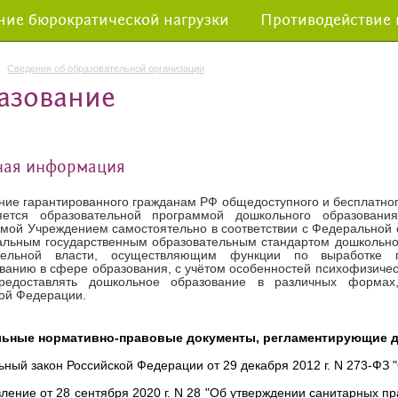
ие бюрократической нагрузки
Противодействие
Сведения об образовательной организации
азование
ная информация
ие гарантированного гражданам РФ общедоступного и бесплатног
яется образовательной программой дошкольного образовани
мой Учреждением самостоятельно в соответствии с
Федеральной 
льным государственным образовательным стандартом дошкольно
тельной власти, осуществляющим функции по выработке г
ванию в сфере образования, с учётом особенностей психофизичес
редоставлять дошкольное образование в различных формах,
кой Федерации.
ьные нормативно-правовые документы, регламентирующие д
ный закон Российской Федерации от 29 декабря 2012 г. N 273-ФЗ 
ление от 28 сентября 2020 г. N 28 "Об утверждении санитарных п