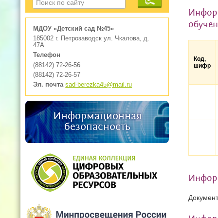
Информ
обуче
МДОУ «Детский сад №45»
185002 г. Петрозаводск ул. Чкалова, д.
47А
Телефон
Код,
(88142) 72-26-56
шифр
(88142) 72-26-57
Эл. почта
sad-berezka45@mail.ru
Информационная
безопасность
Информ
Документ