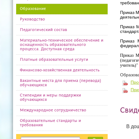
требован
Образование
Приказ М
деятельн
Руководство
Приказ М
Педагогический состав
стандарт
Материально-техническое обеспечение и
Приказ 
оснащенность образовательного
федераль
процесса. Доступная среда
Приказ М
Платные образовательные услуги
(педагог
учитель)"
Финансово-хозяйственная деятельность
Образова
Вакантные места для приема (перевода)
Про
обучающихся
При
Стипендии и меры поддержки
обучающихся
Свид
Международное сотрудничество
Образовательные стандарты и
требования
В до