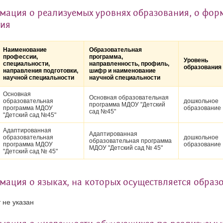
ация о реализуемых уровнях образования, о форм
ния
Наименование
Образовательная
профессии,
программа,
Уровень
специальности,
направленность, профиль,
образования
направления подготовки,
шифр и наименование
научной специальности
научной специальности
Основная
Основная образовательная
образовательная
дошкольное
программа МДОУ "Детский
программа МДОУ
образование
сад №45"
"Детский сад №45"
Адаптированная
Адаптированная
образовательная
дошкольное
образовательная программа
программа МДОУ
образование
МДОУ "Детский сад № 45"
"Детский сад № 45"
ация о языках, на которых осуществляется образо
 не указан