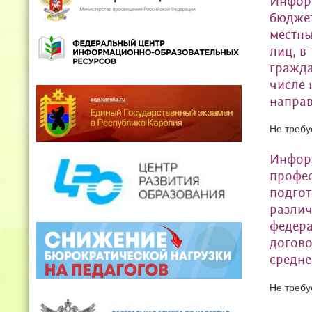
Информ
бюджет
местны
лиц, в
гражда
числе 
направ
Не требу
Информ
профес
подгот
различ
федера
догово
средне
Не требу