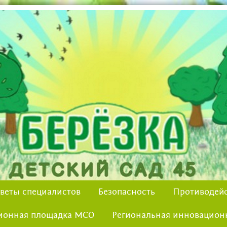
веты специалистов
Безопасность
Противодейс
ионная площадка МСО
Региональная инновацион