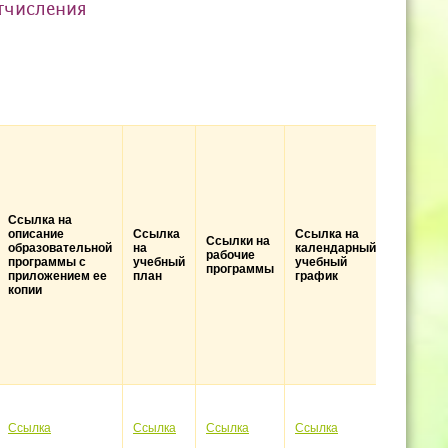
отчисления
Ссылка 
Ссылка на
рабочие
описание
Ссылка
Ссылка на
програ
Ссылки на
образовательной
на
календарный
практик,
рабочие
программы с
учебный
учебный
предус
программы
приложением ее
план
график
соответ
копии
образов
програм
Ссылка
Ссылка
Ссылка
Ссылка
Ссылка